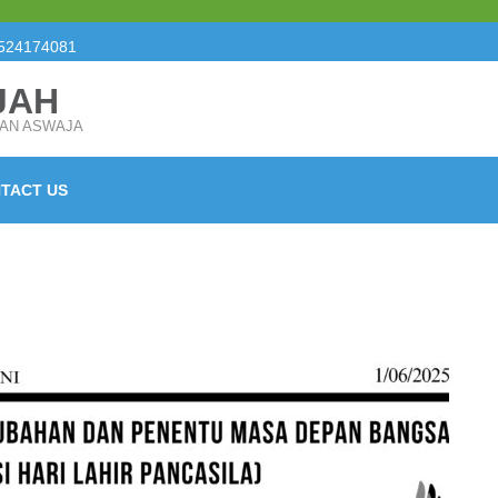
524174081
JAH
SAN ASWAJA
TACT US