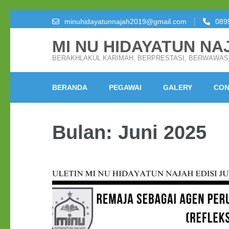
Lompat
minuhidayatunnajah2019@gmail.com
089
ke
MI NU HIDAYATUN NA
konten
(Tekan
BERAKHLAKUL KARIMAH, BERPRESTASI, BERWAWA
Enter)
BERANDA
PEGAWAI
GALERY
CON
Bulan:
Juni 2025