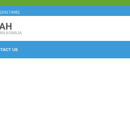
524174081
JAH
SAN ASWAJA
TACT US