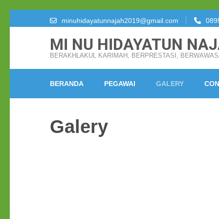
Lompat
minuhidayatunnajah2019@gmail.com
089
ke
MI NU HIDAYATUN NA
konten
(Tekan
BERAKHLAKUL KARIMAH, BERPRESTASI, BERWAWA
Enter)
BERANDA
PEGAWAI
GALERY
CON
Galery