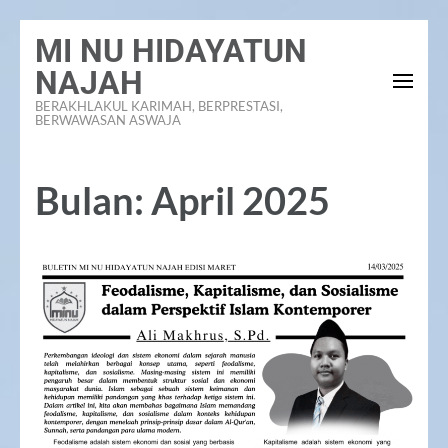
Lompat
MI NU HIDAYATUN
ke
NAJAH
konten
BERAKHLAKUL KARIMAH, BERPRESTASI,
(Tekan
BERWAWASAN ASWAJA
Enter)
Bulan:
April 2025