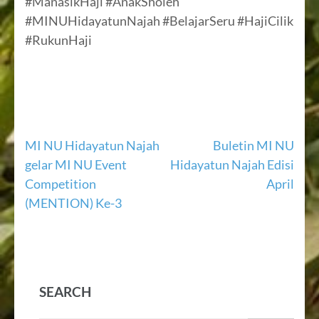
#ManasikHaji #AnakSholeh
#MINUHidayatunNajah #BelajarSeru #HajiCilik
#RukunHaji
Navigasi
MI NU Hidayatun Najah
Buletin MI NU
gelar MI NU Event
Hidayatun Najah Edisi
pos
Competition
April
(MENTION) Ke-3
SEARCH