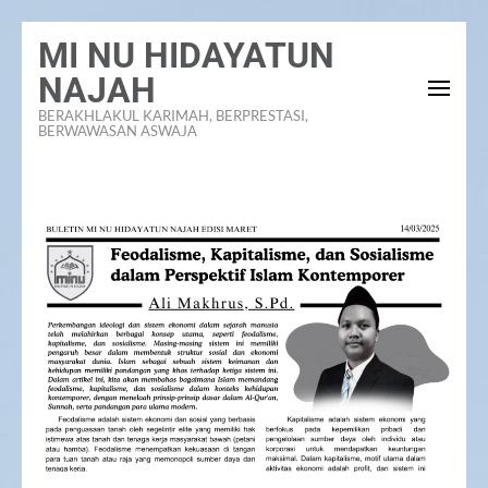
Lompat
MI NU HIDAYATUN
ke
NAJAH
konten
BERAKHLAKUL KARIMAH, BERPRESTASI,
(Tekan
BERWAWASAN ASWAJA
Enter)