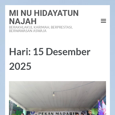
Lompat
MI NU HIDAYATUN
ke
NAJAH
konten
BERAKHLAKUL KARIMAH, BERPRESTASI,
(Tekan
BERWAWASAN ASWAJA
Enter)
Hari:
15 Desember
2025