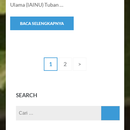
Ulama (IAINU) Tuban …
BACA SELENGKAPNYA
Paginasi
Halaman
Halaman
1
2
>
pos
SEARCH
Cari
untuk: