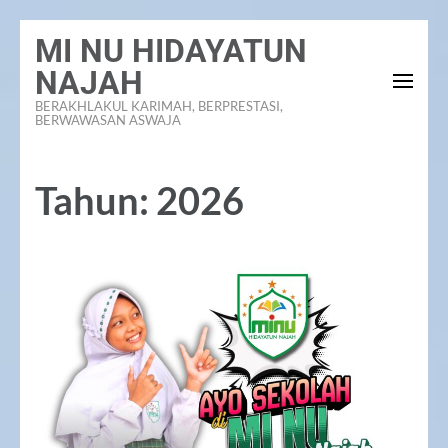
Lompat
MI NU HIDAYATUN
ke
NAJAH
konten
BERAKHLAKUL KARIMAH, BERPRESTASI,
(Tekan
BERWAWASAN ASWAJA
Enter)
Tahun:
2026