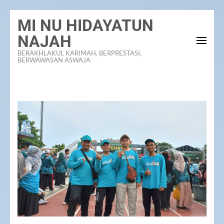
Lompat
MI NU HIDAYATUN
ke
NAJAH
konten
BERAKHLAKUL KARIMAH, BERPRESTASI,
(Tekan
BERWAWASAN ASWAJA
Enter)