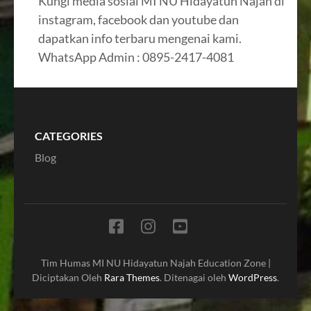
Kungi media sosial MI NU Hidayatun Najah di
instagram, facebook dan youtube dan
dapatkan info terbaru mengenai kami.
WhatsApp Admin : 0895-2417-4081
CATEGORIES
Blog
Tim Humas MI NU Hidayatun Najah
Education Zone |
Diciptakan Oleh
Rara Themes
. Ditenagai oleh
WordPress
.