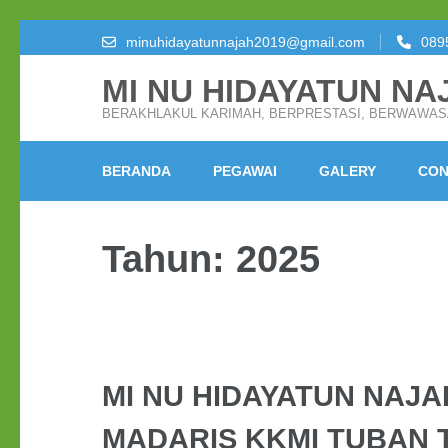
Lompat
minuhidayatunnajah2019@gmail.com
089
ke
MI NU HIDAYATUN NA
konten
(Tekan
BERAKHLAKUL KARIMAH, BERPRESTASI, BERWAWA
Enter)
BERANDA
PEGAWAI
GALERY
CON
Tahun:
2025
MI NU HIDAYATUN NAJA
MADARIS KKMI TUBAN 