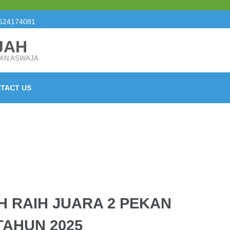
524174081
JAH
SAN ASWAJA
TACT US
H RAIH JUARA 2 PEKAN
TAHUN 2025